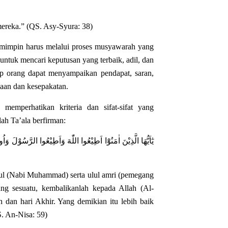
ereka.” (QS. Asy-Syura: 38)
emimpin harus melalui proses musyawarah yang
ntuk mencari keputusan yang terbaik, adil, dan
p orang dapat menyampaikan pendapat, saran,
daan dan kesepakatan.
emperhatikan kriteria dan sifat-sifat yang
ah Ta’ala berfirman:
يٰٓاَيُّهَا الَّذِيْنَ اٰمَنُوْٓا اَطِيْعُوا اللّٰهَ وَاَطِيْعُوا الرَّسُوْل
asul (Nabi Muhammad) serta ulul amri (pemegang
ng sesuatu, kembalikanlah kepada Allah (Al-
 dan hari Akhir. Yang demikian itu lebih baik
S. An-Nisa: 59)