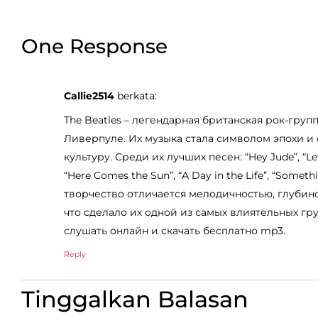
One Response
Callie2514
berkata:
The Beatles – легендарная британская рок-груп
Ливерпуле. Их музыка стала символом эпохи и
культуру. Среди их лучших песен: “Hey Jude”, “Let 
“Here Comes the Sun”, “A Day in the Life”, “Somet
творчество отличается мелодичностью, глубино
что сделало их одной из самых влиятельных гр
слушать онлайн и скачать бесплатно mp3.
Reply
Tinggalkan Balasan