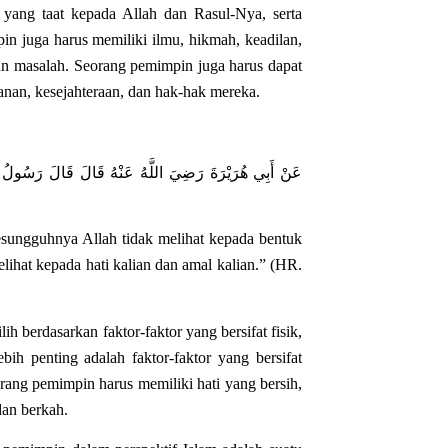
yang taat kepada Allah dan Rasul-Nya, serta
n juga harus memiliki ilmu, hikmah, keadilan,
n masalah. Seorang pemimpin juga harus dapat
anan, kesejahteraan, dan hak-hak mereka.
عَنْ أَبِي هُرَيْرَةَ رَضِيَ اللَّهُ عَنْهُ قَالَ قَالَ رَسُولُ اللَّ
esungguhnya Allah tidak melihat kepada bentuk
lihat kepada hati kalian dan amal kalian.” (HR.
 berdasarkan faktor-faktor yang bersifat fisik,
bih penting adalah faktor-faktor yang bersifat
orang pemimpin harus memiliki hati yang bersih,
dan berkah.