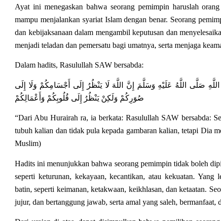
Ayat ini menegaskan bahwa seorang pemimpin haruslah orang 
mampu menjalankan syariat Islam dengan benar. Seorang pemimpi
dan kebijaksanaan dalam mengambil keputusan dan menyelesaika
menjadi teladan dan pemersatu bagi umatnya, serta menjaga keam
Dalam hadits, Rasulullah SAW bersabda:
هِ صَلَّى اللَّهُ عَلَيْهِ وَسَلَّمَ إِنَّ اللَّهَ لَا يَنْظُرُ إِلَى أَجْسَامِكُمْ وَلَا إِلَى
صُوَرِكُمْ وَلَكِنْ يَنْظُرُ إِلَى قُلُوبِكُمْ وَأَعْمَالِكُمْ
“Dari Abu Hurairah ra, ia berkata: Rasulullah SAW bersabda: S
tubuh kalian dan tidak pula kepada gambaran kalian, tetapi Dia me
Muslim)
Hadits ini menunjukkan bahwa seorang pemimpin tidak boleh dipilih
seperti keturunan, kekayaan, kecantikan, atau kekuatan. Yang le
batin, seperti keimanan, ketakwaan, keikhlasan, dan ketaatan. Se
jujur, dan bertanggung jawab, serta amal yang saleh, bermanfaat, 