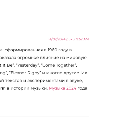
14/02/2024 pukul 9:52 AM
па, сформированная в 1960 году в
 оказала огромное влияние на мировую
It Be”, “Yesterday”, “Come Together”,
hing”, “Eleanor Rigby” и многие другие. Их
й текстов и экспериментами в звуке,
упп в истории музыки.
Музыка 2024
года