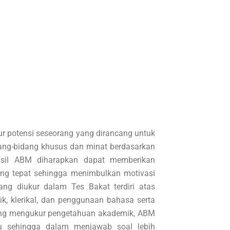
r potensi seseorang
yang dirancang untuk
dang-bidang
khusus dan minat berdasarkan
asil
ABM diharapkan dapat memberikan
ng tepat sehingga menimbulkan motivasi
ang diukur dalam Tes Bakat terdiri atas
ik, klerikal, dan penggunaan bahasa serta
yang mengukur pengetahuan akademik, ABM
ntu sehingga dalam menjawab soal lebih