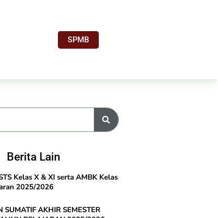
SPMB
Berita Lain
TS Kelas X & XI serta AMBK Kelas
jaran 2025/2026
 SUMATIF AKHIR SEMESTER