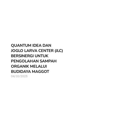
QUANTUM IDEA DAN
JOGLO LARVA CENTER (JLC)
BERSINERGI UNTUK
PENGOLAHAN SAMPAH
ORGANIK MELALUI
BUDIDAYA MAGGOT
04/10/2025