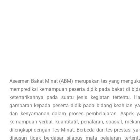
Asesmen Bakat Minat (ABM) merupakan tes yang menguku
memprediksi kemampuan peserta didik pada bakat di bi
ketertarikannya pada suatu jenis kegiatan tertentu. H
gambaran kepada peserta didik pada bidang keahlian
ya
dan kenyamanan dalam proses pembelajaran.
Aspek y
kemampuan verbal, kuantitatif, penalaran,
spasial, mekan
dilengkapi dengan Tes Minat.
Berbeda dari tes prestasi 
disusun tidak
berdasar silabus mata pelajaran terte