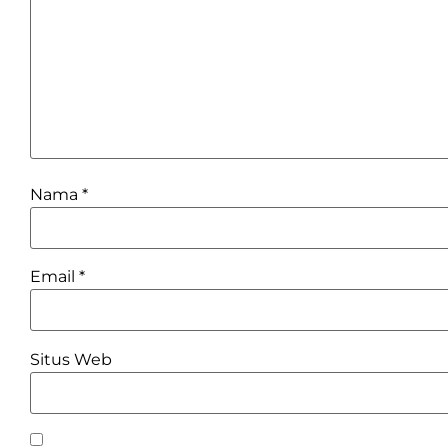
Nama
*
Email
*
Situs Web