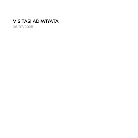
VISITASI ADIWIYATA
26/07/2025