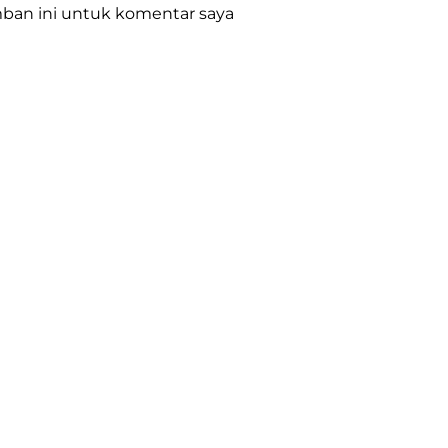
mban ini untuk komentar saya