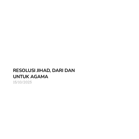
RESOLUSI JIHAD, DARI DAN
UNTUK AGAMA
15/10/2025