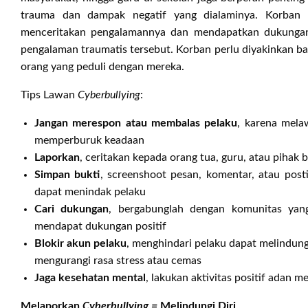
trauma dan dampak negatif yang dialaminya. Korban
menceritakan pengalamannya dan mendapatkan dukungan 
pengalaman traumatis tersebut. Korban perlu diyakinkan b
orang yang peduli dengan mereka.
Tips Lawan
Cyberbullying
:
Jangan merespon atau membalas pelaku
, karena mel
memperburuk keadaan
Laporkan
, ceritakan kepada orang tua, guru, atau pih
Simpan bukti
, screenshoot pesan, komentar, atau po
dapat menindak pelaku
Cari dukungan
, bergabunglah dengan komunitas y
mendapat dukungan positif
Blokir akun pelaku
, menghindari pelaku dapat melindung
mengurangi rasa stress atau cemas
Jaga kesehatan mental
, lakukan aktivitas positif adan 
Melaporkan
Cyberbullying =
Melindungi Diri