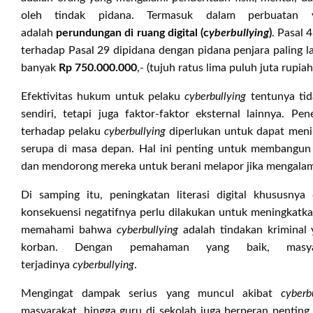
oleh tindak pidana. Termasuk dalam perbuatan 
adalah
perundungan di ruang digital (c
yberbullying
)
. Pasal
terhadap Pasal 29 dipidana dengan pidana penjara paling 
banyak
Rp 750.000.000
,- (tujuh ratus lima puluh juta rupiah
Efektivitas hukum untuk pelaku
cyberbullying
tentunya tid
sendiri, tetapi juga faktor-faktor eksternal lainnya. 
terhadap pelaku
cyberbullying
diperlukan untuk dapat meni
serupa di masa depan. Hal ini penting untuk membangu
dan mendorong mereka untuk berani melapor jika mengala
Di samping itu, peningkatan literasi digital khususny
konsekuensi negatifnya perlu dilakukan untuk meningkatk
memahami bahwa
cyberbullying
adalah tindakan kriminal
korban. Dengan pemahaman yang baik, masy
terjadinya
cyberbullying
.
Mengingat dampak serius yang muncul akibat
cyberb
masyarakat, hingga guru di sekolah juga berperan penti