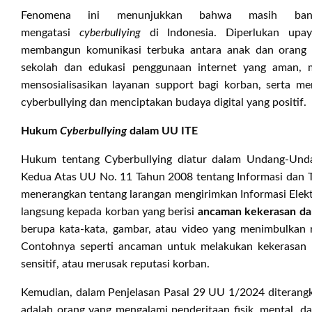
Fenomena ini menunjukkan bahwa masih ban
mengatasi
cyberbullying
di Indonesia. Diperlukan upaya
membangun komunikasi terbuka antara anak dan orang 
sekolah dan edukasi penggunaan internet yang aman, 
mensosialisasikan layanan support bagi korban, serta m
cyberbullying dan menciptakan budaya digital yang positif.
Hukum
Cyberbullying
dalam UU ITE
Hukum tentang Cyberbullying diatur dalam Undang-Und
Kedua Atas UU No. 11 Tahun 2008 tentang Informasi dan Tr
menerangkan tentang larangan mengirimkan Informasi Elek
langsung kepada korban yang berisi
ancaman kekerasan da
berupa kata-kata, gambar, atau video yang menimbulkan r
Contohnya seperti ancaman untuk melakukan kekerasan f
sensitif, atau merusak reputasi korban.
Kemudian, dalam Penjelasan Pasal 29 UU 1/2024 diteran
adalah orang yang mengalami penderitaan fisik, mental, d