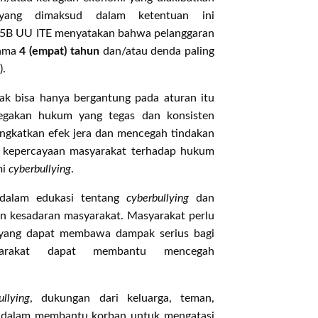
yang dimaksud dalam ketentuan ini
 45B UU ITE menyatakan bahwa pelanggaran
lama
4 (empat) tahun
dan/atau denda paling
).
ak bisa hanya bergantung pada aturan itu
Penegakan hukum yang tegas dan konsisten
ngkatkan efek jera dan mencegah tindakan
n kepercayaan masyarakat terhadap hukum
mi
cyberbullying
.
a dalam edukasi tentang
cyberbullying
dan
an kesadaran masyarakat. Masyarakat perlu
 yang dapat membawa dampak serius bagi
arakat dapat membantu mencegah
ullying
, dukungan dari keluarga, teman,
ng dalam membantu korban untuk mengatasi