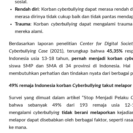
sosial.
Rendah diri
: Korban
cyberbullying
dapat merasa rendah di
merasa dirinya tidak cukup baik dan tidak pantas menda
Trauma
: Korban
cyberbullying
dapat mengalami trauma
mereka alami.
Berdasarkan laporan penelitian
Center for Digital Socie
Cyberbullying Case
(2021), terungkap bahwa
45,35%
res
Indonesia usia 13-18 tahun,
pernah menjadi korban
cyb
siswa SMP dan SMA di 34 provinsi di Indonesia. Hal 
membutuhkan perhatian dan tindakan nyata dari berbagai p
49% remaja Indonesia korban
Cyberbullying
takut melapor
Survei yang dimuat dalam artikel “Stop Menjadi Pelaku
C
bahwa sebanyak 49% dari 193 remaja usia 12-1
mengalami
cyberbullying
tidak berani melaporkan
kejadia
melapor dapat disebabkan oleh berbagai faktor, seperti rasa
ke mana.