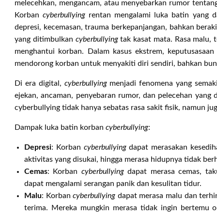
melecehkan, mengancam, atau menyebarkan rumor tentang
Korban
cyberbullying
rentan mengalami luka batin yang d
depresi, kecemasan, trauma berkepanjangan, bahkan beraki
yang ditimbulkan
cyberbullying
tak kasat mata. Rasa malu, te
menghantui korban. Dalam kasus ekstrem, keputusasaan
mendorong korban untuk menyakiti diri sendiri, bahkan bunu
Di era digital,
cyberbullying
menjadi fenomena yang semaki
ejekan, ancaman, penyebaran rumor, dan pelecehan yang d
cyberbullying tidak hanya sebatas rasa sakit fisik, namun j
Dampak luka batin korban
cyberbullying
:
Depresi
: Korban
cyberbullying
dapat merasakan kesedih
aktivitas yang disukai, hingga merasa hidupnya tidak ber
Cemas
: Korban
cyberbullying
dapat merasa cemas, taku
dapat mengalami serangan panik dan kesulitan tidur.
Malu
: Korban
cyberbullying
dapat merasa malu dan terhin
terima. Mereka mungkin merasa tidak ingin bertemu or